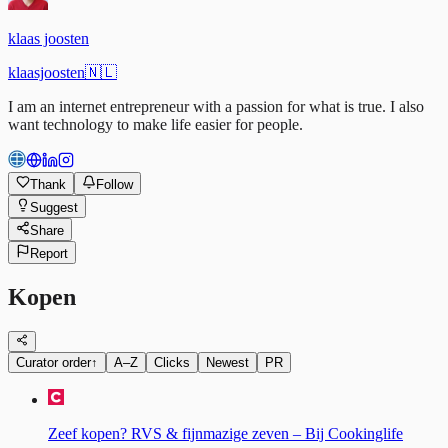
klaas joosten
klaasjoosten
🇳🇱
I am an internet entrepreneur with a passion for what is true. I also
want technology to make life easier for people.
Thank
Follow
Suggest
Share
Report
Kopen
Curator order
↑
A–Z
Clicks
Newest
PR
Zeef kopen? RVS & fijnmazige zeven – Bij Cookinglife